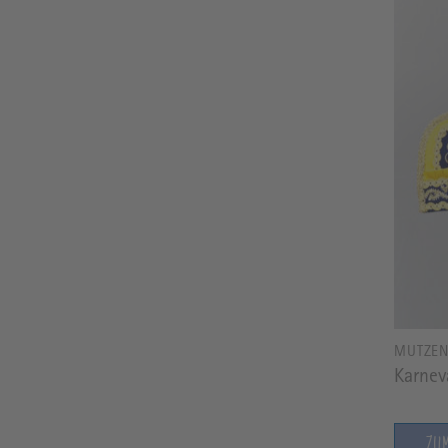
MÜTZE
Karnev
ZU