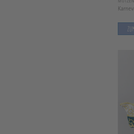
MÜTZE
Karnev
ZU