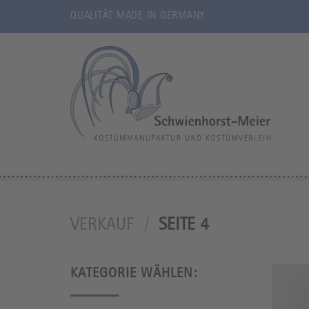
Zum
QUALITÄT MADE IN GERMANY
Inhalt
springen
VERKAUF
/
SEITE 4
KATEGORIE WÄHLEN: