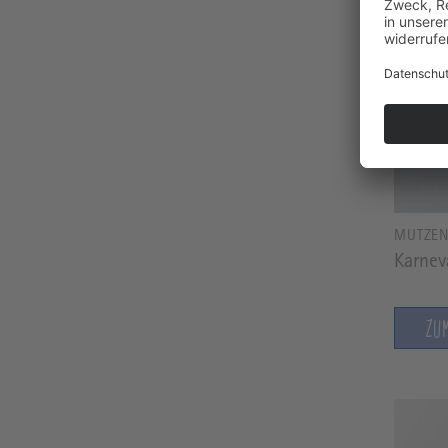
MÜTZE
Karnev
ZU