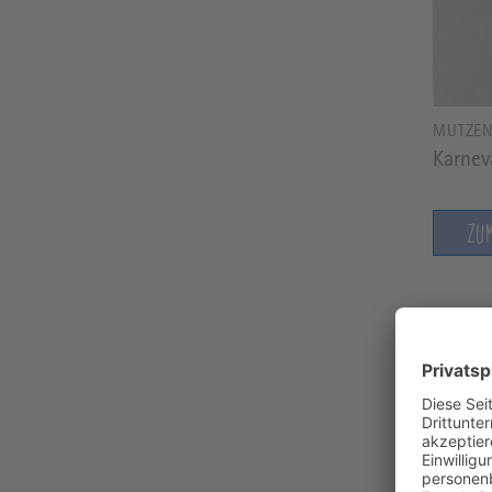
MÜTZE
Karnev
ZU