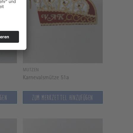
MÜTZEN
Karnevalsmütze 51a
ÜGEN
ZUM MERKZETTEL HINZUFÜGEN