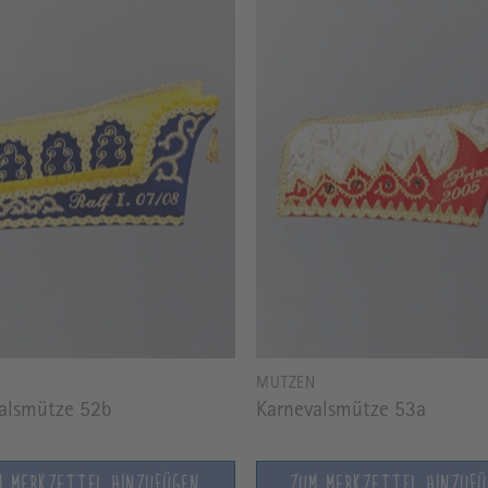
N
MÜTZEN
alsmütze 52b
Karnevalsmütze 53a
M MERKZETTEL HINZUFÜGEN
ZUM MERKZETTEL HINZUF