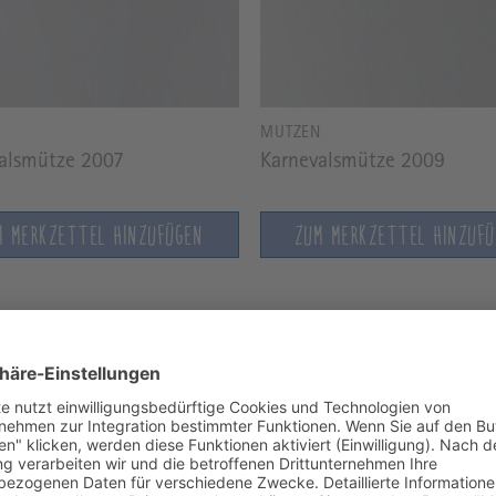
N
MÜTZEN
alsmütze 2007
Karnevalsmütze 2009
M MERKZETTEL HINZUFÜGEN
ZUM MERKZETTEL HINZUF