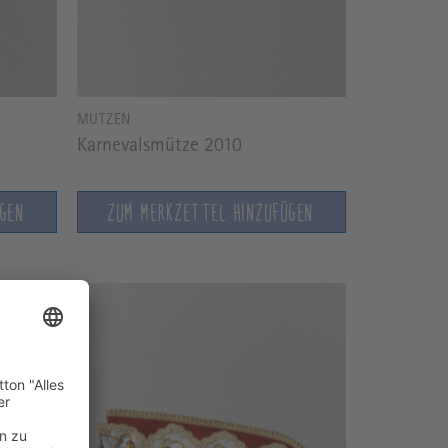
MÜTZEN
Karnevalsmütze 2010
ÜGEN
ZUM MERKZETTEL HINZUFÜGEN