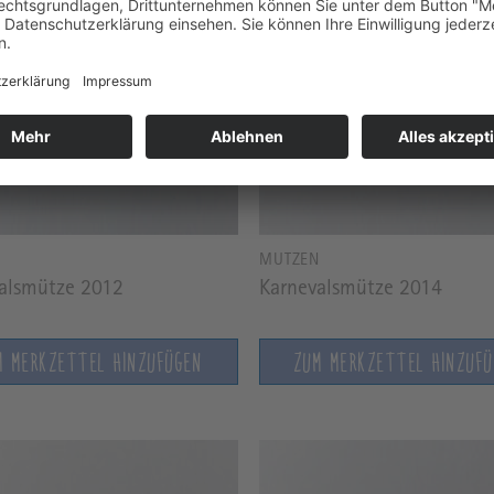
N
MÜTZEN
alsmütze 2012
Karnevalsmütze 2014
M MERKZETTEL HINZUFÜGEN
ZUM MERKZETTEL HINZUF