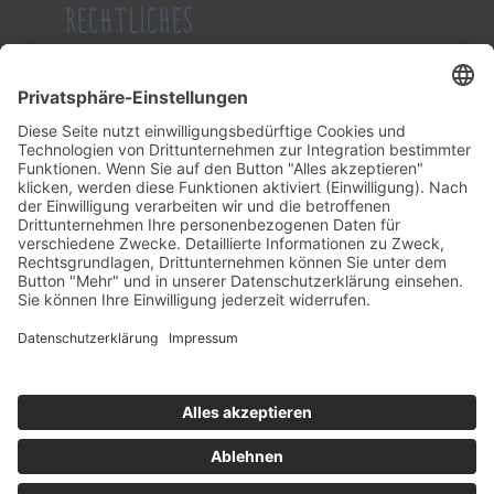
RECHTLICHES
Impressum
Datenschutzerklärung
Allgemeine Geschäftsbedingung
KONTAKT
Tel.: (0 23 82) 21 51
Fax: (0 23 82) 13 20
Mail:
info@schwienhorst-meier.de
Facebook:
schwienhorst
Instagram:
gibstoff
Öffnungszeiten
Mo – Fr:
09.00 – 12.00 Uhr
Nachmittags nach telefonischer Vereinbarung