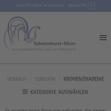
Zum
0
QUALITÄT MADE IN GERMANY
MERKZETTEL
Inhalt
springen
VERKAUF
/
ZUBEHÖR
/
KRONEN/DIADEME
KATEGORIE AUSWÄHLEN