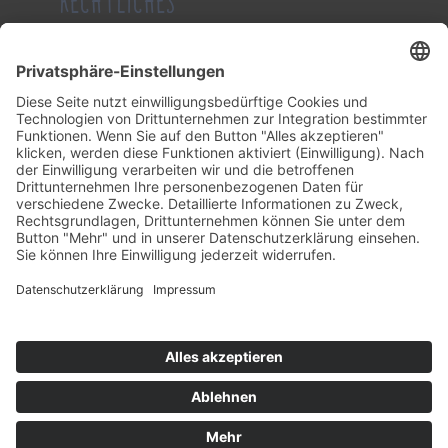
RECHTLICHES
Impressum
Datenschutzerklärung
Allgemeine Geschäftsbedingung
KONTAKT
Tel.: (0 23 82) 21 51
Fax: (0 23 82) 13 20
Mail:
info@schwienhorst-meier.de
Facebook:
schwienhorst
Instagram:
gibstoff
Öffnungszeiten
Mo – Fr:
09.00 – 12.00 Uhr
Nachmittags nach telefonischer Vereinbarung