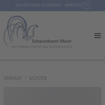
Zum
0
QUALITÄT MADE IN GERMANY
MERKZETTEL
Inhalt
springen
VERKAUF
/
MÜTZEN