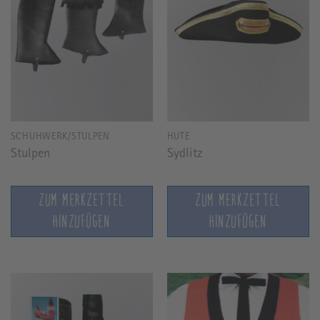
SCHUHWERK/STULPEN
HÜTE
Stulpen
Sydlitz
ZUM MERKZETTEL
ZUM MERKZETTEL
HINZUFÜGEN
HINZUFÜGEN