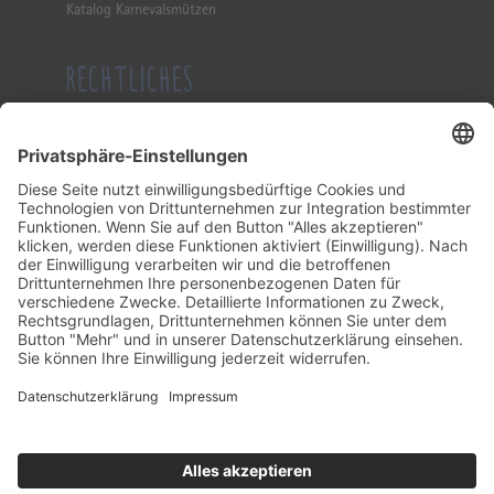
Katalog Karnevalsmützen
RECHTLICHES
Impressum
Datenschutzerklärung
Allgemeine Geschäftsbedingung
KONTAKT
Tel.: (0 23 82) 21 51
Fax: (0 23 82) 13 20
Mail:
info@schwienhorst-meier.de
Facebook:
schwienhorst
Instagram:
gibstoff
Öffnungszeiten
Mo – Fr:
09.00 – 12.00 Uhr