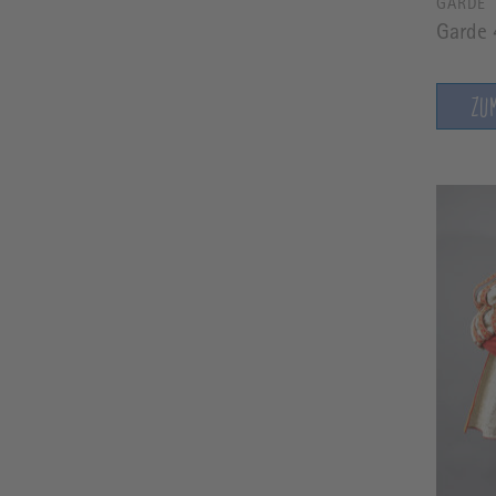
GARDE
Garde 
ZU