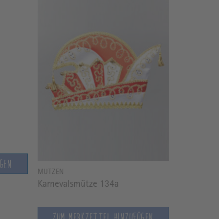
ÜGEN
MÜTZEN
Karnevalsmütze 134a
ZUM MERKZETTEL HINZUFÜGEN