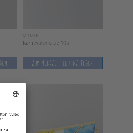
MÜTZEN
Karnevalsmütze 10a
ÜGEN
ZUM MERKZETTEL HINZUFÜGEN