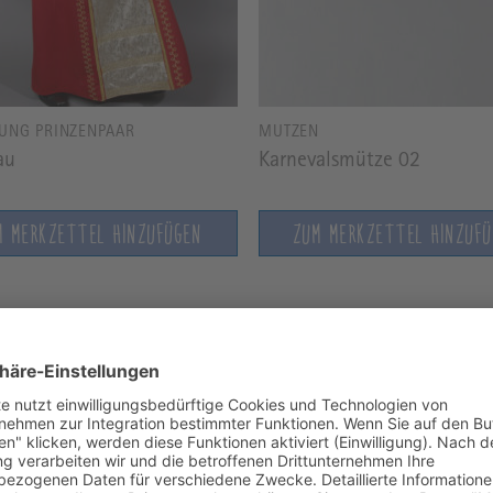
TUNG PRINZENPAAR
MÜTZEN
au
Karnevalsmütze 02
M MERKZETTEL HINZUFÜGEN
ZUM MERKZETTEL HINZUF