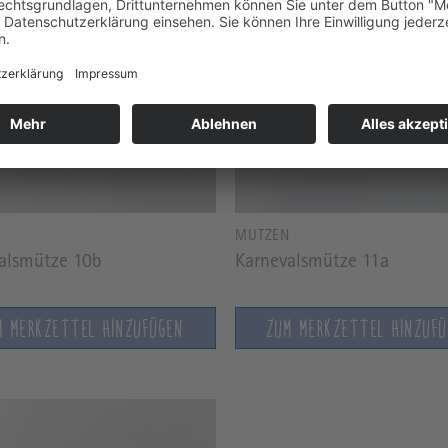
N
MÜTZEN
alsmütze 10b
Karnevalsmütze 11a
M MERKZETTEL HINZUFÜGEN
ZUM MERKZETTEL HINZUF