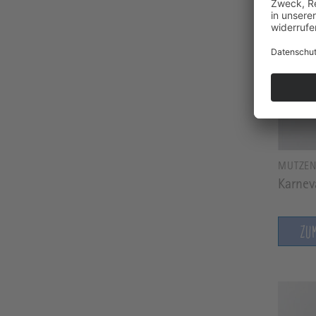
MÜTZE
Karnev
ZU