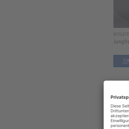
BEGLEI
Jungfr
ZU