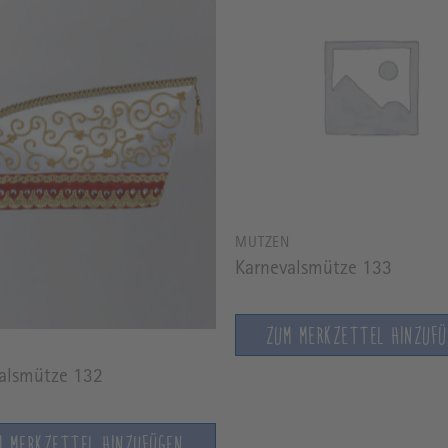
MÜTZEN
Karnevalsmütze 133
ZUM MERKZETTEL HINZUF
N
alsmütze 132
M MERKZETTEL HINZUFÜGEN