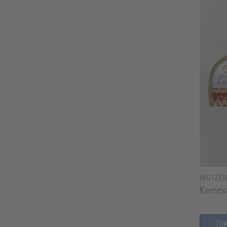
MÜTZE
Karnev
ZU