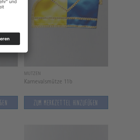
MÜTZEN
Karnevalsmütze 11b
ÜGEN
ZUM MERKZETTEL HINZUFÜGEN