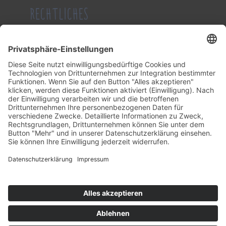
RECHTLICHES
Impressum
Datenschutzerklärung
Allgemeine Geschäftsbedingung
KONTAKT
Tel.: (0 23 82) 21 51
Fax: (0 23 82) 13 20
Mail:
info@schwienhorst-meier.de
Facebook:
schwienhorst
Instagram:
gibstoff
Öffnungszeiten
Mo – Fr:
09.00 – 12.00 Uhr
Nachmittags nach telefonischer Vereinbarung