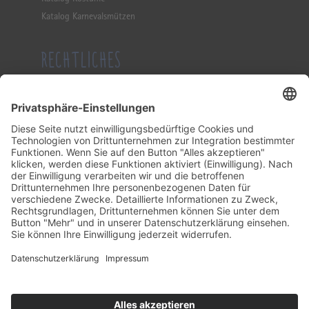
Katalog Karnevalsmützen
RECHTLICHES
Impressum
Datenschutzerklärung
Allgemeine Geschäftsbedingung
KONTAKT
Tel.: (0 23 82) 21 51
Fax: (0 23 82) 13 20
Mail:
info@schwienhorst-meier.de
Facebook:
schwienhorst
Instagram:
gibstoff
Öffnungszeiten
Mo – Fr:
09.00 – 12.00 Uhr