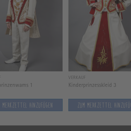
F
VERKAUF
prinzenwams 1
Kinderprinzesskleid 3
M MERKZETTEL HINZUFÜGEN
ZUM MERKZETTEL HINZUFÜ