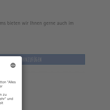
ms bieten wir Ihnen gerne auch im
MERKZETTEL HINZUFÜGEN
 kaufen?
nfertigung