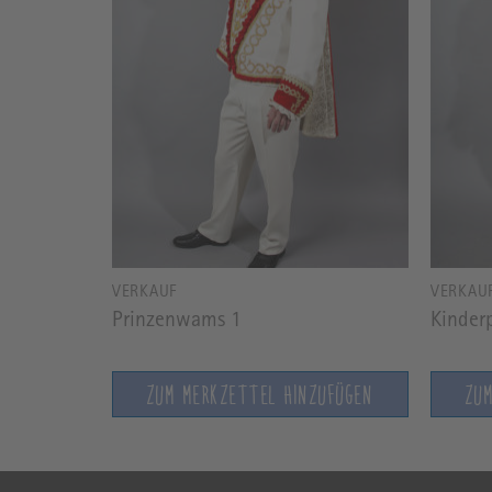
VERKAUF
VERKAU
Prinzenwams 1
Kinder
ZUFÜGEN
ZUM MERKZETTEL HINZUFÜGEN
ZU