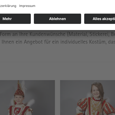
Form an Ihre Kundenwünsche (Material, Stickerei, Be
Ihnen ein Angebot für ein individuelles Kostüm, das