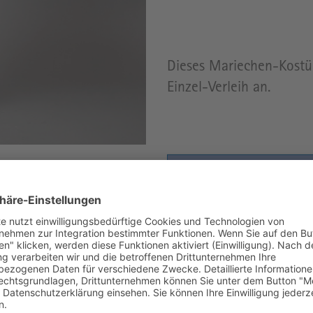
Dieses Mariechen-Kostü
Einzel-Verleih an.
ZUM 
Artikelnummer:
VK03-22
Sie wollen einen Artikel
Informationen zur Maßa