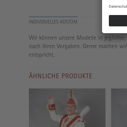
INDIVIDUELLES KOSTÜM
Wir können unsere Modelle in jeglicher 
nach Ihren Vorgaben. Gerne machen wir 
entspricht.
ÄHNLICHE PRODUKTE