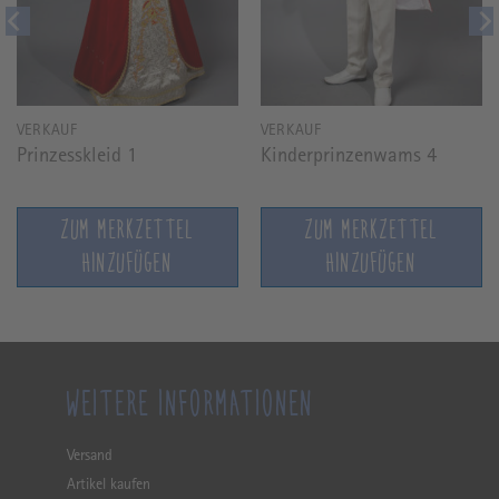
VERKAUF
VERKAUF
Prinzesskleid 1
Kinderprinzenwams 4
ZUM MERKZETTEL
ZUM MERKZETTEL
HINZUFÜGEN
HINZUFÜGEN
WEITERE INFORMATIONEN
Versand
Artikel kaufen