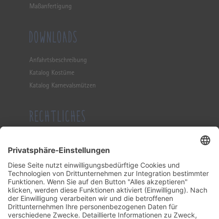
Maßanfertigung
DOWNLOADS
Anfahrtsbeschreibung
Katalog Kostüme
Katalog Karnevalsmützen
RECHTLICHES
Impressum
Datenschutzerklärung
Allgemeine Geschäftsbedingung
KONTAKT
Tel.: (0 23 82) 21 51