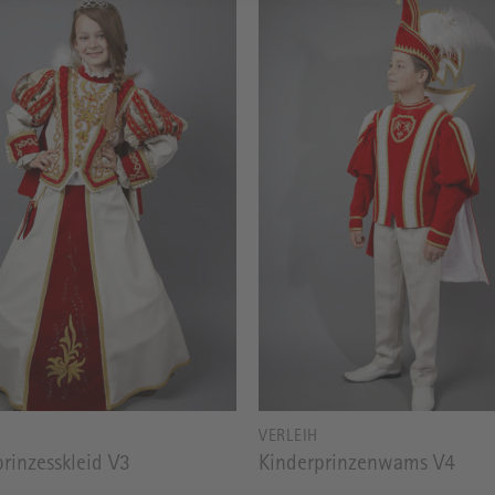
VERLEIH
rinzesskleid V3
Kinderprinzenwams V4