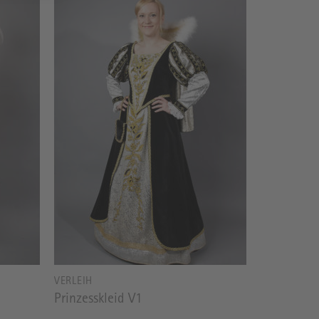
VERLEIH
Prinzesskleid V1