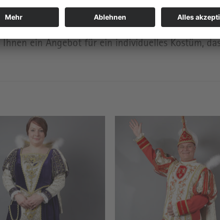
Form an Ihre Kundenwünsche (Material, Stickerei, Be
Ihnen ein Angebot für ein individuelles Kostüm, das