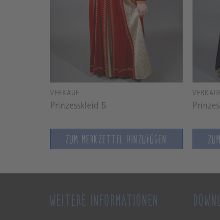
VERKAUF
VERKAU
Prinzesskleid 5
Prinzes
ZUFÜGEN
ZUM MERKZETTEL HINZUFÜGEN
ZU
WEITERE INFORMATIONEN
DOWN