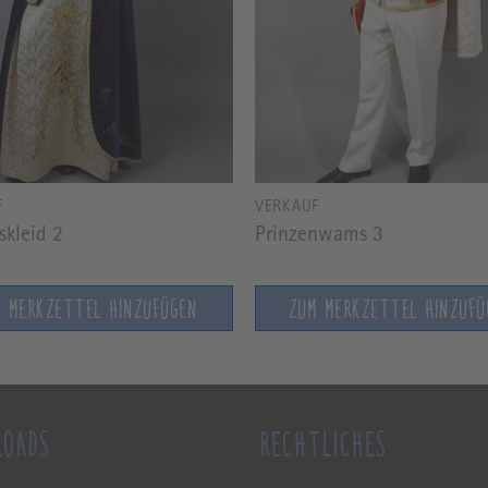
F
VERKAUF
skleid 2
Prinzenwams 3
M MERKZETTEL HINZUFÜGEN
ZUM MERKZETTEL HINZUFÜ
LOADS
RECHTLICHES