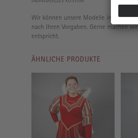
INDIVIDUELLES KOSTÜM
Wir können unsere Modelle in jeglicher 
nach Ihren Vorgaben. Gerne machen wir 
entspricht.
ÄHNLICHE PRODUKTE