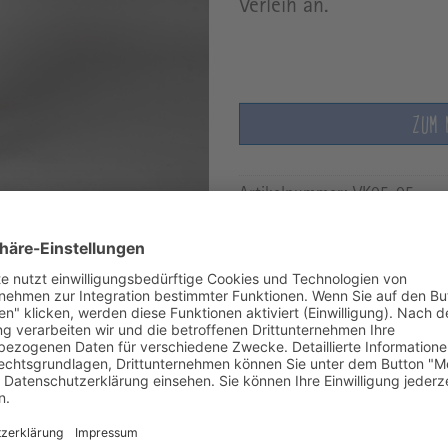
Verleih an.
ZUM 
Artikelnummer:
VK05-05
Sie wollen einen Artikel
Informationen zur Maßa